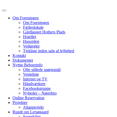
Skip
A/B Lersøgaard
to
content
Om Foreningen
Om Foreningen
Fælleslokale
Gårdlauget Hothers Plads
Hotellet
Husorden
Vedtægter
Tjekliste inden salg af lejlighed
Kontakt
Dokumenter
Nyttig Beboerinfo
Ofte stillede spørgsmål
Venteliste
Internet og TV
Håndværkere
Facebookgruppe
Nyheder – Nørrebro
Online Reservation
Projekter
Altanprojekt
Rundt om Lersøgaard
Superkilen