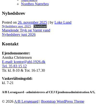
Nordbro Nørrebro
Nyhedsbrev
Posted on
26. november 2025
|
by
Loke Lund
Nyhedsbrev aug. 2025
Download
Indlægsnavigation
Manglende Tryk og Varmt vand
Nyhedsbrev juni 2026
Kontakt
Ejendomsmester:
Annika Christensen
E-mail: kontor@abl-1926.dk
Tel. 35 83 15 12
Tir. kl. 8-10 & Tor. 16-17.30
Vaskeriåbningstid:
kl. 7-21
A/B Lersøgaard - administreres af CEJ Ejendomsadministration A/S,
© 2026
A/B Lersøgaard
|
Bootstrap WordPress Theme